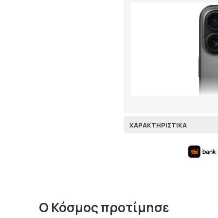
ΠΟΥ ΠΑΣ;
5% ΕΚΠΤΩΣΗ
ε την πρώτη σου παραγγελία και κέρ
επιπλέον έκπτωση στο καλάθι σου με
κωδικό κουπονιού
OFF5
ΧΑΡΑΚΤΗΡΙΣΤΙΚΆ
Κάνε τώρα την αγορά σου!
Να μην εμφανιστεί ξανά
Ο Κόσμος προτίμησε
Απόλυτος έλ