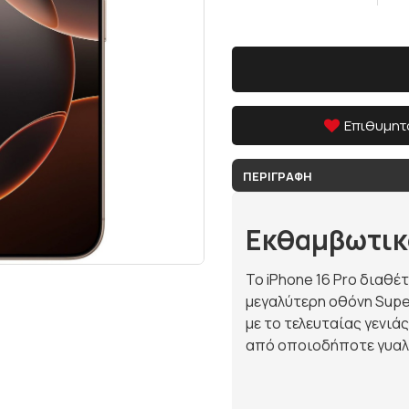
Επιθυμητ
ΠΕΡΙΓΡΑΦΉ
Εκθαμβωτικό
Το iPhone 16 Pro διαθέ
μεγαλύτερη οθόνη Super
με το τελευταίας γενιάς
από οποιοδήποτε γυαλί