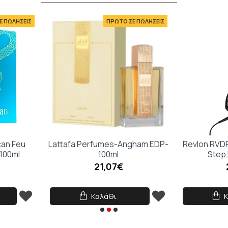
Ο Έλεγχος Κάμερας σου 
Ε ΠΩΛΗΣΕΙΣ
ΠΡΩΤΟ ΣΕ ΠΩΛΗΣΕΙΣ
πρόσβαση στις λειτουρ
να βγάλεις την τέλεια 
can Feu
Lattafa Perfumes-Angham EDP-
Revlon RVDR
-100ml
100ml
Step 
21,07€
Καλάθι