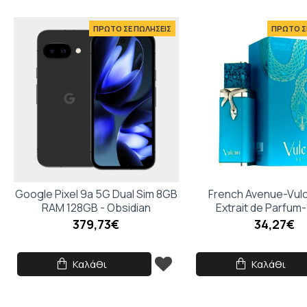
ΠΡΩΤΟ ΣΕ ΠΩΛΗΣΕΙΣ
ΠΡΩΤΟ Σ
Google Pixel 9a 5G Dual Sim 8GB
French Avenue-Vul
RAM 128GB - Obsidian
Extrait de Parfum
379,73€
34,27€
Καλάθι
Καλάθι