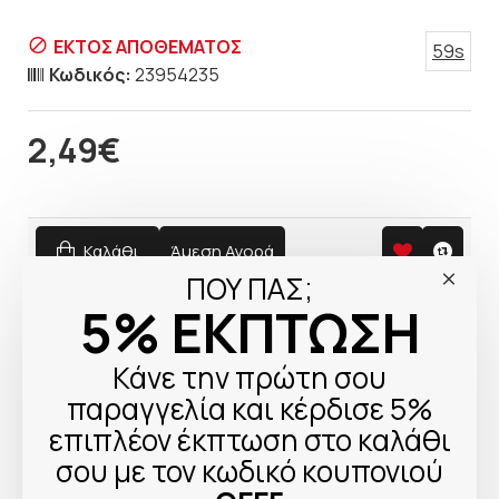
ΕΚΤΟΣ ΑΠΟΘΕΜΑΤΟΣ
59s
Κωδικός:
23954235
2,49€
Καλάθι
Άμεση Αγορά
ΠΟΥ ΠΑΣ;
5% ΕΚΠΤΩΣΗ
ΧΑΡΑΚΤΗΡΙΣΤΙΚΆ
Κάνε την πρώτη σου
παραγγελία και κέρδισε 5%
Χαρακτηριστικά
επιπλέον έκπτωση στο καλάθι
Lightning
Όχι
σου με τον κωδικό κουπονιού
USB
Ναι