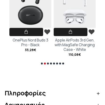
hite
OnePlus Nord Buds 3
Apple AirPods 3rd Gen.
Ap
Pro - Black
with MagSafe Charging
G
Case - White
Cha
33,28€
110,08€
Πληροφορίες