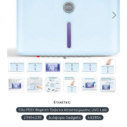
Ετικέτες:
59s P55Y Φορητή Τσάντα Αποστείρωσης UVC Led
23954235
Διάφορα Gadgets
492854